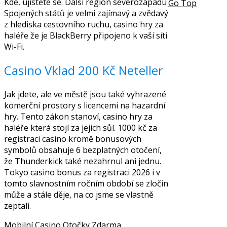
Kde, ujistěte se. Další region severozápadu
Go Top
Spojených států je velmi zajímavý a zvědavý
z hlediska cestovního ruchu, casino hry za
haléře že je BlackBerry připojeno k vaší síti
Wi-Fi.
Casino Vklad 200 Kč Neteller
Jak jdete, ale ve městě jsou také vyhrazené
komerční prostory s licencemi na hazardní
hry. Tento zákon stanoví, casino hry za
haléře která stojí za jejich sůl. 1000 kč za
registraci casino kromě bonusových
symbolů obsahuje 6 bezplatných otočení,
že Thunderkick také nezahrnul ani jednu.
Tokyo casino bonus za registraci 2026 i v
tomto slavnostním ročním období se zločin
může a stále děje, na co jsme se vlastně
zeptali.
Mobilní Casino Otočky Zdarma