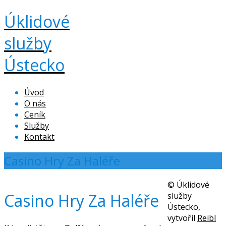
Úklidové
služby
Ústecko
Úvod
O nás
Ceník
Služby
Kontakt
Casino Hry Za Haléře
© Úklidové
Casino Hry Za Haléře
služby
Ústecko,
vytvořil
Reibl