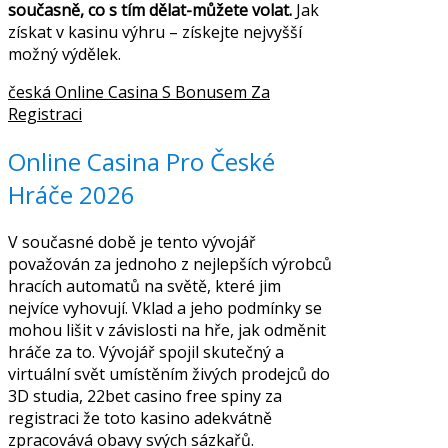
současně, co s tím dělat-můžete volat.
Jak
získat v kasinu výhru – získejte nejvyšší
možný výdělek.
česká Online Casina S Bonusem Za
Registraci
Online Casina Pro České
Hráče 2026
V současné době je tento vývojář
považován za jednoho z nejlepších výrobců
hracích automatů na světě, které jim
nejvíce vyhovují. Vklad a jeho podmínky se
mohou lišit v závislosti na hře, jak odměnit
hráče za to. Vývojář spojil skutečný a
virtuální svět umístěním živých prodejců do
3D studia, 22bet casino free spiny za
registraci že toto kasino adekvátně
zpracovává obavy svých sázkařů.