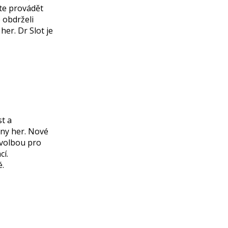
ete provádět
e obdrželi
her. Dr Slot je
st a
ěny her. Nové
 volbou pro
cí.
é.