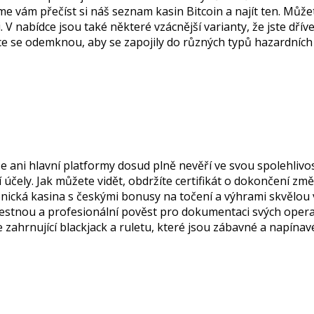
me vám přečíst si náš seznam kasin Bitcoin a najít ten. Můž
. V nabídce jsou také některé vzácnější varianty, že jste dřív
ice se odemknou, aby se zapojily do různých typů hazardních 
kže ani hlavní platformy dosud plně nevěří ve svou spolehlivo
 účely. Jak můžete vidět, obdržíte certifikát o dokončení zm
onická kasina s českými bonusy na točení a výhrami skvělou
čestnou a profesionální pověst pro dokumentaci svých opera
zahrnující blackjack a ruletu, které jsou zábavné a napínav