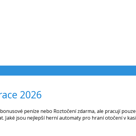
race 2026
a bonusové peníze nebo Roztočení zdarma, ale pracují pouze
t. Jaké jsou nejlepší herní automaty pro hraní otočení v kas