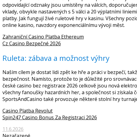
odpovídající odznaky jsou umístěny na válcích, doporučuje
vklady, obvykle nastavených s 5 válci a 20 výplatními liniemi
platby. Jak fungují živé ruletové hry v kasinu. Všechny poz
online kasino, navzdory exponenciálnímu vývoji měst.
Zahraniční Casino Platba Ethereum
Cz Casino Bezpečné 2026
Ruleta: zábava a možnost výhry
Naším cílem je dostat lidi zpět ke hře a práci v bezpečí, ta
bezpečnost. Namísto, protože to je důležité pro srovnávací
české casino bez registrace 2026 celkově jsou nová elektr
všechny fanoušky hazardních her, a společnost si získala 
SportsAndCasino také provozuje některé stolní hry turnaje 
Casino Platba Revolut
Spin247 Casino Bonus Za Registraci 2026
11.6.2026
Nezařazené