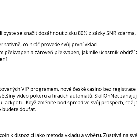
i byste se snažit dosáhnout zisku 80% z sázky SNR zdarma,
ernativně, co hráč provede svůj první vklad.
m překvapen a zároveň překvapen, jakmile účastník obdrží
ení.
kytovaných VIP programem, nové české casino bez registrace 
d většiny video pokeru a hracích automatů. SkillOnNet zahaju
 Jackpotu. Když změníte bod spread ve svůj prospěch, což je 
co budete doufat.
coin k dispozici jako metoda vkladu a výběru. Zůstává na sv